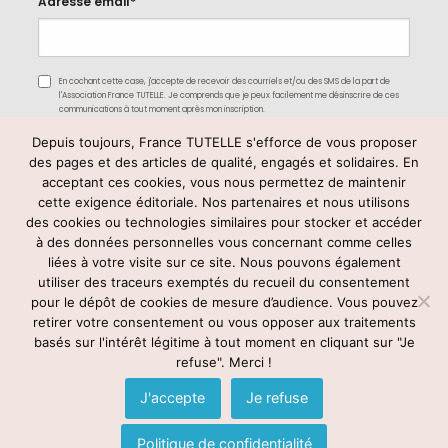
Adresse email*
En cochant cette case, j'accepte de recevoir des courriels et/ou des SMS de la part de
l'Association France TUTELLE. Je comprends que je peux facilement me désinscrire de ces
communications à tout moment après mon inscription.
Depuis toujours, France TUTELLE s'efforce de vous proposer
des pages et des articles de qualité, engagés et solidaires. En
acceptant ces cookies, vous nous permettez de maintenir
cette exigence éditoriale. Nos partenaires et nous utilisons
des cookies ou technologies similaires pour stocker et accéder
à des données personnelles vous concernant comme celles
liées à votre visite sur ce site. Nous pouvons également
utiliser des traceurs exemptés du recueil du consentement
Rejoignez-nous
pour le dépôt de cookies de mesure d’audience. Vous pouvez
retirer votre consentement ou vous opposer aux traitements
basés sur l'intérêt légitime à tout moment en cliquant sur "Je
refuse". Merci !
© France TUTELLE -
mentions légales
–
contact@francetutelle.org
-
Tél : 09 83 59 78 03
J'accepte
Je refuse
Voir notre politique de confidentialité
Politique de confidentialité