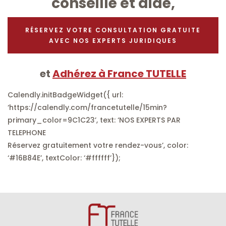
conseillé et aidé,
RÉSERVEZ VOTRE CONSULTATION GRATUITE
AVEC NOS EXPERTS JURIDIQUES
et
Adhérez à France TUTELLE
Calendly.initBadgeWidget({ url:
‘https://calendly.com/francetutelle/15min?
primary_color=9C1C23’, text: ‘NOS EXPERTS PAR
TELEPHONE
Réservez gratuitement votre rendez-vous’, color:
‘#16B84E’, textColor: ‘#ffffff’});