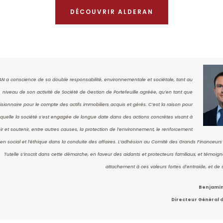
DÉCOUVRIR ALDERAN
AN a conscience de sa double responsabilité, environnementale et sociétale, tant au
niveau de son activité de Société de Gestion de Portefeuille agréée, qu’en tant que
isionnaire pour le compte des actifs immobiliers acquis et gérés. C’est la raison pour
aquelle la société s’est engagée de longue date dans des actions concrètes visant à
r et soutenir, entre autres causes, la protection de l’environnement, le renforcement
ien social et l’éthique dans la conduite des affaires. L’adhésion au Comité des Grands Financeur
Tutelle s’inscrit dans cette démarche, en faveur des aidants et protecteurs familiaux, et témoig
attachement à ces valeurs fortes d’entraide, et de so
Benjamin
Directeur Général 