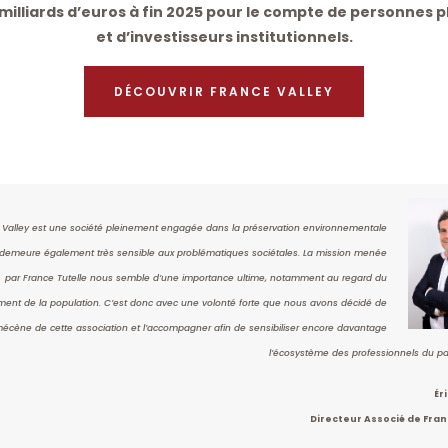
 milliards d’euros à fin 2025 pour le compte de personnes 
et d’investisseurs institutionnels.
DÉCOUVRIR FRANCE VALLEY
 Valley est une société pleinement engagée dans la préservation environnementale
 demeure également très sensible aux problématiques sociétales. La mission menée
par France Tutelle nous semble d’une importance ultime, notamment au regard du
sement de la population. C’est donc avec une volonté forte que nous avons décidé de
écène de cette association et l’accompagner afin de sensibiliser encore davantage
l’écosystème des professionnels du pat
Ér
Directeur Associé de Fran