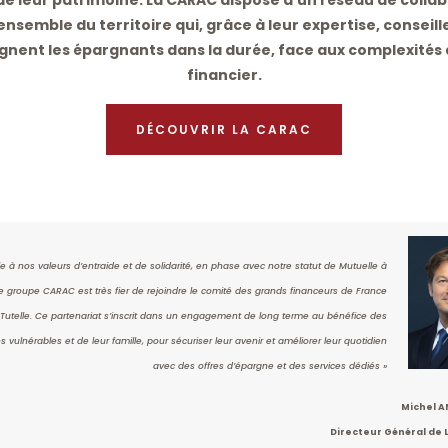
de leur patrimoine. La CARAC dispose d’un réseau de colla
’ensemble du territoire qui, grâce à leur expertise, conseill
ent les épargnants dans la durée, face aux complexité
financier.
DÉCOUVRIR LA CARAC
le à nos valeurs d’entraide et de solidarité, en phase avec notre statut de Mutuelle à
le groupe CARAC est très fier de rejoindre le comité des grands financeurs de France
Tutelle. Ce partenariat s’inscrit dans un engagement de long terme au bénéfice des
 vulnérables et de leur famille, pour sécuriser leur avenir et améliorer leur quotidien
avec des offres d’épargne et des services dédiés »
Michel A
Directeur Général de