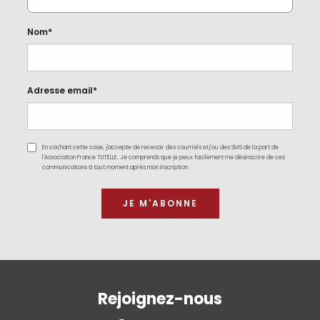
Nom*
Adresse email*
En cochant cette case, j'accepte de recevoir des courriels et/ou des SMS de la part de
l'Association France TUTELLE. Je comprends que je peux facilement me désinscrire de ces
communications à tout moment après mon inscription.
Rejoignez-nous