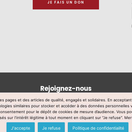
JE FAIS UN DON
Rejoignez-nous
s pages et des articles de qualité, engagés et solidaires. En acceptan
ologies similaires pour stocker et accéder à des données personnelles 
ce TUTELLE -
mentions légales
–
contact@francetutelle.org
- Tél : 09 83 
 consentement pour le dépôt de cookies de mesure d’audience. Vous po
sés sur l'intérêt légitime à tout moment en cliquant sur "Je refuse". Merc
Voir notre politique de confidentialité
J'accepte
Je refuse
Politique de confidentialité