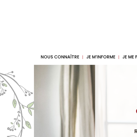
NOUS CONNAÎTRE
JE M’INFORME
JE ME
Une p
vuln
auprès 
Réservez vo