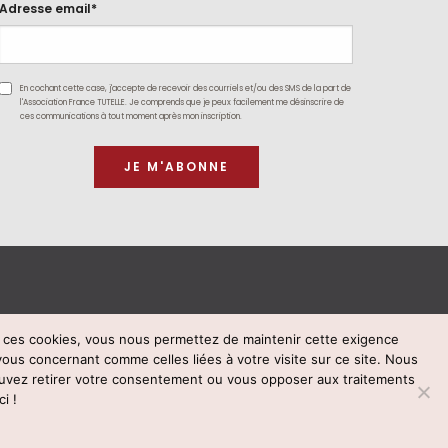
Adresse email*
En cochant cette case, j'accepte de recevoir des courriels et/ou des SMS de la part de
l'Association France TUTELLE. Je comprends que je peux facilement me désinscrire de
ces communications à tout moment après mon inscription.
t ces cookies, vous nous permettez de maintenir cette exigence
vous concernant comme celles liées à votre visite sur ce site. Nous
59 78 03
uvez retirer votre consentement ou vous opposer aux traitements
i !