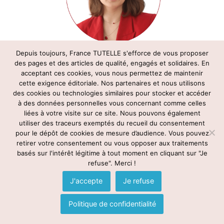
Depuis toujours, France TUTELLE s'efforce de vous proposer
des pages et des articles de qualité, engagés et solidaires. En
Océane PÉRET
acceptant ces cookies, vous nous permettez de maintenir
cette exigence éditoriale. Nos partenaires et nous utilisons
Auvergne Rhône-Alpes
des cookies ou technologies similaires pour stocker et accéder
à des données personnelles vous concernant comme celles
Je suis heureuse de contribuer à l’accompagnement des
liées à votre visite sur ce site. Nous pouvons également
personnes vulnérables et de leur famille en tant
utiliser des traceurs exemptés du recueil du consentement
qu’ambassadrice France TUTELLE. Je suis convaincue du
pour le dépôt de cookies de mesure d’audience. Vous pouvez
retirer votre consentement ou vous opposer aux traitements
rôle majeur de cette association dans la transmission
basés sur l'intérêt légitime à tout moment en cliquant sur "Je
d’informations clés aux proches et professionnels
refuse". Merci !
concernés dans l’intérêt du majeur protégé.
J'accepte
Je refuse
En qualité de conseil en gestion de patrimoine à
Clermont-Ferrand, j’apporte régulièrement des réponses
Politique de confidentialité
concrètes aux problématiques budgétaires et