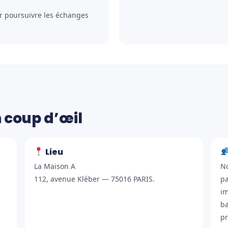
ur poursuivre les échanges
n coup d’œil
Lieu
La Maison A
No
112, avenue Kléber — 75016 PARIS.
pa
im
ba
pr