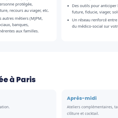
personne protégée,
Des outils pour anticiper
ure, recours au viager, etc.
future, fiducie, viager, s
es autres métiers (MJPM,
Un réseau renforcé entre 
ociaux, banques,
du médico-social sur votre
hérentes aux familles.
ée à Paris
Après-midi
ation.
Ateliers complémentaires, t
clôture et cocktail.