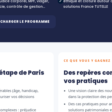
udice corporel, MPF, viager,
✓
éthique et clôture autour 
cie, contrôle de gestion…
solutions France TUTELLE
ÉCHARGER LE PROGRAMME
CE QUE VOUS Y GAGNEZ
’étape de Paris
Des repères co
vos pratiques
ables (âge, handicap,
Une vision claire des no
curiser vos décisions
dans la protection des p
Des cas pratiques pour ar
complexes : préjudice
solutions patrimoniales e