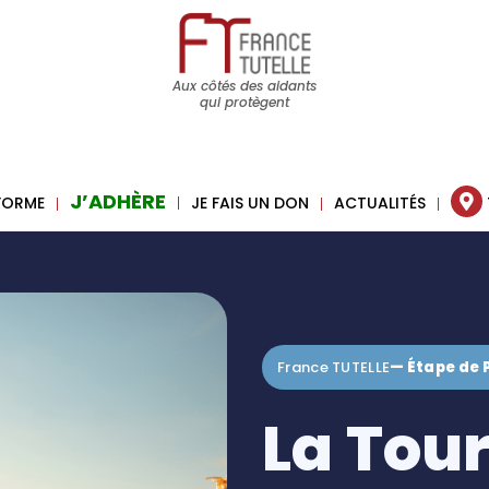
Aux côtés des aidants
qui protègent
J’ADHÈRE
 FORME
JE FAIS UN DON
ACTUALITÉS
France TUTELLE
— Étape de 
La Tou