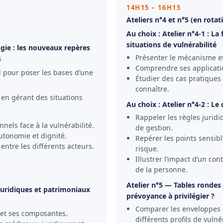
14H15 – 16H15
Ateliers n°4 et n°5 (en rotat
Au choix : Atelier n°4-1 : La
situations de vulnérabilité
gie : les nouveaux repères
Présenter le mécanisme et 
s
Comprendre ses application
l pour poser les bases d’une
Étudier des cas pratiques 
connaître.
en gérant des situations
Au choix : Atelier n°4-2 : L
Rappeler les règles jurid
nnels face à la vulnérabilité.
de gestion.
autonomie et dignité.
Repérer les points sensibl
ntre les différents acteurs.
risque.
Illustrer l’impact d’un con
de la personne.
Atelier n°5 — Tables rondes 
 juridiques et patrimoniaux
prévoyance à privilégier ?
Comparer les enveloppes e
l et ses composantes.
différents profils de vulnér