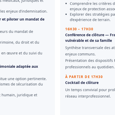
s médicaux, juridiques et
Comprendre les critères de
enjeux de protection assoc
 les enjeux d’indemnisation.
Explorer des stratégies pa
er et piloter un mandat de
d’expérience de terrain.
16H30 – 17H30
cteurs du mandat de
Conférence de clôture — Fr
vulnérable et de sa famille
trimoine, du droit et du
Synthèse transversale des ate
e en œuvre et du suivi du
enjeux communs.
Présentation des dispositifs
trimoniale adaptée aux
professionnels au quotidien.
À PARTIR DE 17H30
stitue une option pertinente.
Cocktail de clôture
ismes de sécurisation du
Un temps convivial pour pro
t humain, juridique et
réseau interprofessionnel.