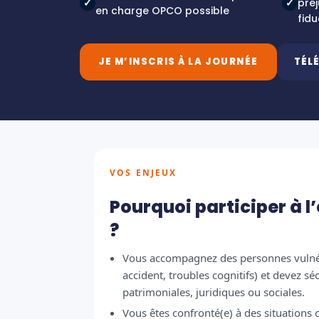
✓
✓
préj
en charge OPCO possible
fidu
JE M’INSCRIS À LA JOURNÉE
TÉL
VOS ENJEUX
Pourquoi participer à l
?
Vous accompagnez des personnes vulnér
accident, troubles cognitifs) et devez sé
patrimoniales, juridiques ou sociales.
Vous êtes confronté(e) à des situations 