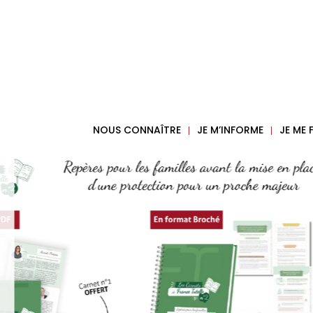
NOUS CONNAÎTRE
JE M’INFORME
JE ME
Une 
vul
auprès
Réservez vo