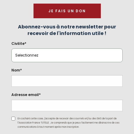
JE FAIS UN DON
Abonnez-vous à notre newsletter pour
recevoir de l'information utile !
Civilite*
Nom*
Adresse email*
En cochant cette case, j'accepte de recevoir des courriels et/ou des SMS de la part de
l'Association France TUTELLE. Je comprends que je peux facilement me désinscrire de ces
communications à tout moment après mon inscription.