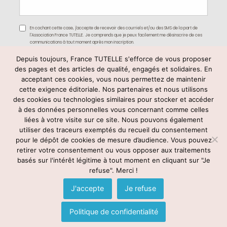
En cochant cette case, j'accepte de recevoir des courriels et/ou des SMS de la part de
l'Association France TUTELLE. Je comprends que je peux facilement me désinscrire de ces
communications à tout moment après mon inscription.
Depuis toujours, France TUTELLE s'efforce de vous proposer
des pages et des articles de qualité, engagés et solidaires. En
acceptant ces cookies, vous nous permettez de maintenir
cette exigence éditoriale. Nos partenaires et nous utilisons
des cookies ou technologies similaires pour stocker et accéder
à des données personnelles vous concernant comme celles
liées à votre visite sur ce site. Nous pouvons également
utiliser des traceurs exemptés du recueil du consentement
Rejoignez-nous
pour le dépôt de cookies de mesure d’audience. Vous pouvez
retirer votre consentement ou vous opposer aux traitements
basés sur l'intérêt légitime à tout moment en cliquant sur "Je
refuse". Merci !
© France TUTELLE -
mentions légales
–
contact@francetutelle.org
-
Tél : 09 83 59 78 03
J'accepte
Je refuse
Voir notre politique de confidentialité
Politique de confidentialité