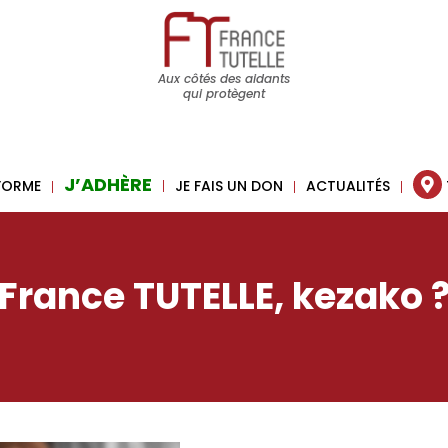
Aux côtés des aidants
qui protègent
J’ADHÈRE
 FORME
JE FAIS UN DON
ACTUALITÉS
France TUTELLE, kezako 