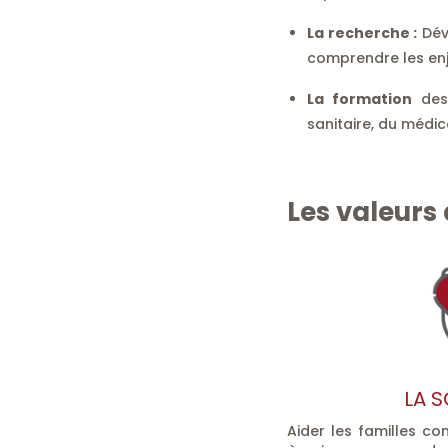
La recherche :
Dév
comprendre les enjeu
La formation
des 
sanitaire, du médico
Les valeurs 
LA S
Aider les familles co