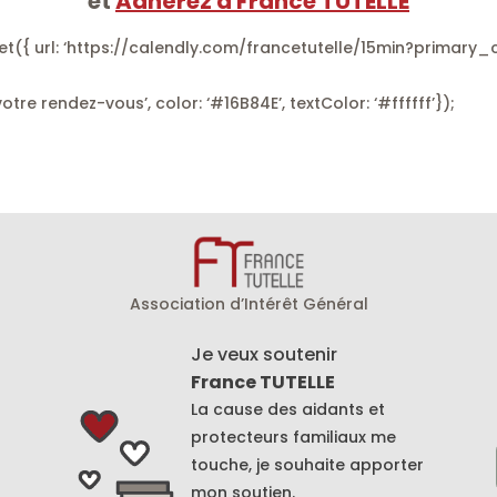
et
Adhérez à France TUTELLE
t({ url: ‘https://calendly.com/francetutelle/15min?primary_c
tre rendez-vous’, color: ‘#16B84E’, textColor: ‘#ffffff’});
Association d’Intérêt Général
Je veux soutenir
France TUTELLE
La cause des aidants et
protecteurs familiaux me
touche, je souhaite apporter
mon soutien.