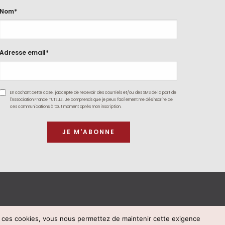
Nom*
Adresse email*
En cochant cette case, j'accepte de recevoir des courriels et/ou des SMS de la part de
l'Association France TUTELLE. Je comprends que je peux facilement me désinscrire de
ces communications à tout moment après mon inscription.
t ces cookies, vous nous permettez de maintenir cette exigence