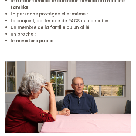
le
tuteur familial
, le
curateur familial
ou l’
habilité
familial
;
La personne protégée elle-même ;
Le conjoint, partenaire de PACS ou concubin ;
Un membre de la famille ou un allié ;
un proche ;
le
ministère public
;