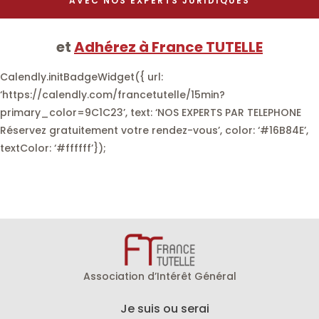
AVEC NOS EXPERTS JURIDIQUES
et
Adhérez à France TUTELLE
Calendly.initBadgeWidget({ url:
‘https://calendly.com/francetutelle/15min?
primary_color=9C1C23’, text: ‘NOS EXPERTS PAR TELEPHONE
Réservez gratuitement votre rendez-vous’, color: ‘#16B84E’,
textColor: ‘#ffffff’});
Association d’Intérêt Général
Je suis ou serai