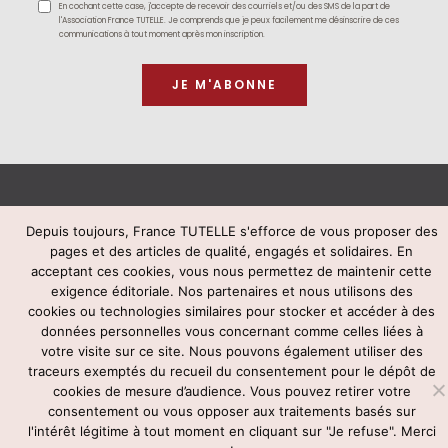
En cochant cette case, j'accepte de recevoir des courriels et/ou des SMS de la part de
l'Association France TUTELLE. Je comprends que je peux facilement me désinscrire de ces
communications à tout moment après mon inscription.
Rejoignez-nous
Depuis toujours, France TUTELLE s'efforce de vous proposer des
pages et des articles de qualité, engagés et solidaires. En
acceptant ces cookies, vous nous permettez de maintenir cette
exigence éditoriale. Nos partenaires et nous utilisons des
© France TUTELLE -
mentions légales
–
contact@francetutelle.org
-
cookies ou technologies similaires pour stocker et accéder à des
Tél : 09 83 59 78 03
données personnelles vous concernant comme celles liées à
Voir notre politique de confidentialité
votre visite sur ce site. Nous pouvons également utiliser des
traceurs exemptés du recueil du consentement pour le dépôt de
cookies de mesure d’audience. Vous pouvez retirer votre
consentement ou vous opposer aux traitements basés sur
l'intérêt légitime à tout moment en cliquant sur "Je refuse". Merci