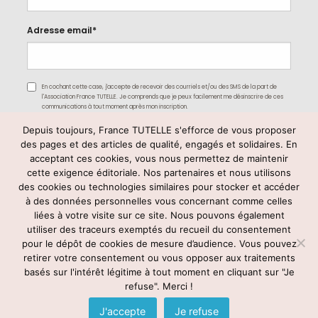
Adresse email*
En cochant cette case, j'accepte de recevoir des courriels et/ou des SMS de la part de
l'Association France TUTELLE. Je comprends que je peux facilement me désinscrire de ces
communications à tout moment après mon inscription.
Depuis toujours, France TUTELLE s'efforce de vous proposer
des pages et des articles de qualité, engagés et solidaires. En
acceptant ces cookies, vous nous permettez de maintenir
cette exigence éditoriale. Nos partenaires et nous utilisons
des cookies ou technologies similaires pour stocker et accéder
à des données personnelles vous concernant comme celles
liées à votre visite sur ce site. Nous pouvons également
utiliser des traceurs exemptés du recueil du consentement
Rejoignez-nous
pour le dépôt de cookies de mesure d’audience. Vous pouvez
retirer votre consentement ou vous opposer aux traitements
basés sur l'intérêt légitime à tout moment en cliquant sur "Je
refuse". Merci !
© France TUTELLE -
mentions légales
–
contact@francetutelle.org
-
Tél : 09 83 59 78 03
J'accepte
Je refuse