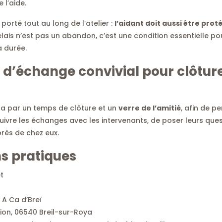
 l’aide.
orté tout au long de l’atelier :
l’aidant doit aussi être prot
 relais n’est pas un abandon, c’est une condition essentielle p
 durée.
’échange convivial pour clôture
ra par un temps de clôture et un
verre de l’amitié
, afin de p
ivre les échanges avec les intervenants, de poser leurs quest
près de chez eux.
s pratiques
et
 A Ca d’Breï
ion, 06540 Breil-sur-Roya