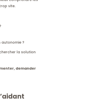
rop vite.
?
n autonomie ?
chercher la solution
cumenter, demander
l’aidant