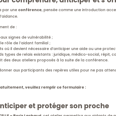
a par une
conférence
, pensée comme une introduction acce
l’aidance.
ment de :
ipaux signes de vulnérabilité ;
 rôle de l’aidant familial ;
 où il devient nécessaire d’anticiper une aide ou une protect
s types de relais existants : juridique, médico-social, répit, c
t des deux ateliers proposés à la suite de la conférence.
: donner aux participants des repères utiles pour ne pas atten
atuitement, veuillez remplir ce formulaire :
Anticiper et protéger son proche
ELLE – Boris Lachaud
, cet atelier permettra aux aidants de