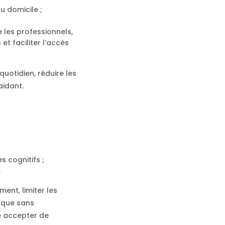
u domicile ;
 les professionnels,
t faciliter l’accès
quotidien, réduire les
aidant.
 cognitifs ;
.
ent, limiter les
isque sans
e accepter de