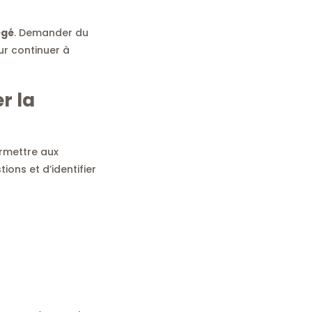
égé
. Demander du
our continuer à
r la
ermettre aux
ions et d’identifier