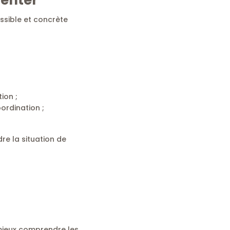
ssible et concrète
ion ;
oordination ;
dre la situation de
 mieux comprendre les