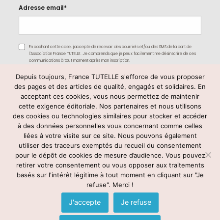
Adresse email*
En cochant cette case, j'accepte de recevoir des courriels et/ou des SMS de la part de
l'Association France TUTELLE. Je comprends que je peux facilement me désinscrire de ces
communications à tout moment après mon inscription.
Depuis toujours, France TUTELLE s'efforce de vous proposer
des pages et des articles de qualité, engagés et solidaires. En
acceptant ces cookies, vous nous permettez de maintenir
cette exigence éditoriale. Nos partenaires et nous utilisons
des cookies ou technologies similaires pour stocker et accéder
à des données personnelles vous concernant comme celles
liées à votre visite sur ce site. Nous pouvons également
utiliser des traceurs exemptés du recueil du consentement
Rejoignez-nous
pour le dépôt de cookies de mesure d’audience. Vous pouvez
retirer votre consentement ou vous opposer aux traitements
basés sur l'intérêt légitime à tout moment en cliquant sur "Je
refuse". Merci !
© France TUTELLE -
mentions légales
–
contact@francetutelle.org
-
Tél : 09 83 59 78 03
J'accepte
Je refuse
Voir notre politique de confidentialité