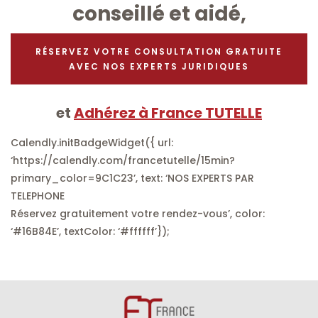
conseillé et aidé,
RÉSERVEZ VOTRE CONSULTATION GRATUITE
AVEC NOS EXPERTS JURIDIQUES
et
Adhérez à France TUTELLE
Calendly.initBadgeWidget({ url:
‘https://calendly.com/francetutelle/15min?
primary_color=9C1C23’, text: ‘NOS EXPERTS PAR
TELEPHONE
Réservez gratuitement votre rendez-vous’, color:
‘#16B84E’, textColor: ‘#ffffff’});