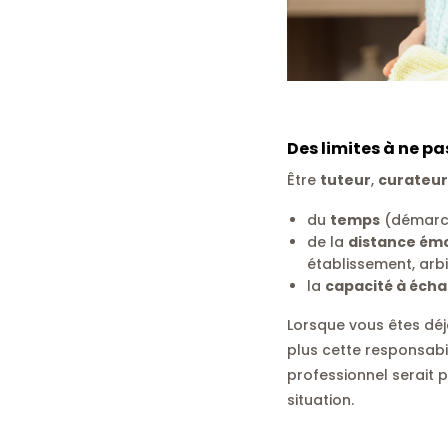
Des limites à ne p
Être
tuteur
,
curateur
du
temps
(démarch
de la
distance émo
établissement, arbi
la
capacité à éch
Lorsque vous êtes déjà
plus cette responsabi
professionnel serait 
situation.