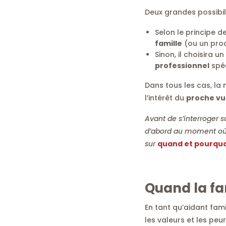
Deux grandes possibili
Selon le principe de
famille
(ou un proc
Sinon, il choisira un
professionnel
spéc
Dans tous les cas, la
l’intérêt du
proche vu
Avant de s’interroger s
d’abord au moment où u
sur
quand et pourquo
Quand la fa
En tant qu’aidant fami
les valeurs et les peu