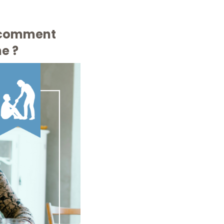
: comment
he ?