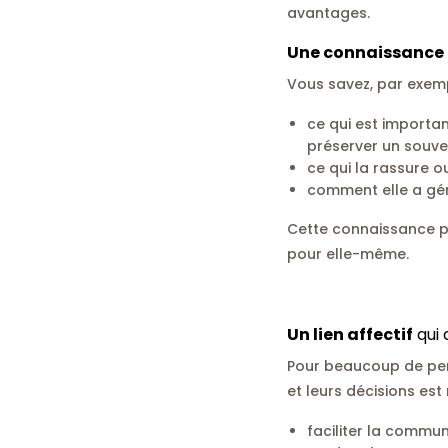
avantages.
Une connaissance 
Vous savez, par exemp
ce qui est importan
préserver un souven
ce qui la rassure ou
comment elle a géré
Cette connaissance pe
pour elle-même.
Un lien affectif
qui
Pour beaucoup de pers
et leurs décisions est
faciliter la commun