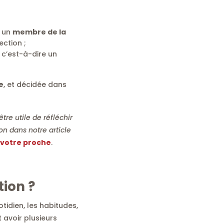
i un
membre de la
ction ;
, c’est-à-dire un
e
, et décidée dans
tre utile de réfléchir
n dans notre article
 votre proche
.
tion
?
tidien, les habitudes,
 avoir plusieurs