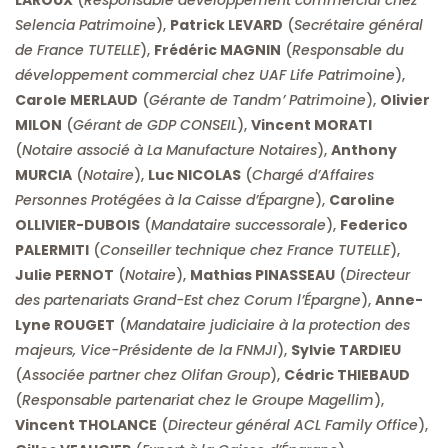
LAROUX
(
Responsable développement commercial chez
Selencia Patrimoine
),
Patrick LEVARD
(
Secrétaire général
de France TUTELLE
),
Frédéric MAGNIN
(
Responsable du
développement commercial chez UAF Life Patrimoine
),
Carole MERLAUD
(
Gérante de Tandm’ Patrimoine
),
Olivier
MILON
(
Gérant de GDP CONSEIL
),
Vincent MORATI
(
Notaire associé à La Manufacture Notaires
),
Anthony
MURCIA
(
Notaire
),
Luc NICOLAS
(
Chargé d’Affaires
Personnes Protégées à la Caisse d’Épargne
),
Caroline
OLLIVIER-DUBOIS
(
Mandataire successorale
),
Federico
PALERMITI
(
Conseiller technique chez France TUTELLE
),
Julie PERNOT
(
Notaire
),
Mathias PINASSEAU
(
Directeur
des partenariats Grand-Est chez Corum l’Épargne
),
Anne-
Lyne ROUGET
(
Mandataire judiciaire à la protection des
majeurs, Vice-Présidente de la FNMJI
),
Sylvie TARDIEU
(
Associée partner chez Olifan Group
),
Cédric THIEBAUD
(
Responsable partenariat chez le Groupe Magellim
),
Vincent THOLANCE
(
Directeur général ACL Family Office
),