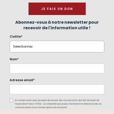
JE FAIS UN DON
Abonnez-vous à notre newsletter pour
recevoir de l'information utile !
Civilite*
Nom*
Adresse email*
En cochant cette case, j'accepte de recevoir des courriels et/ou des SMS de la part de
l'Association France TUTELLE. Je comprends que je peux facilement me désinscrire de ces
communications à tout moment après mon inscription.