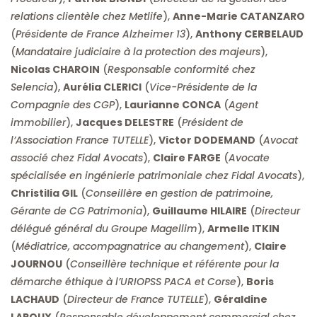
relations clientèle chez Metlife
),
Anne-Marie CATANZARO
(
Présidente de France Alzheimer 13
),
Anthony CERBELAUD
(
Mandataire judiciaire à la protection des majeurs
),
Nicolas CHAROIN
(
Responsable conformité chez
Selencia
),
Aurélia CLERICI
(
Vice-Présidente de la
Compagnie des CGP
),
Laurianne CONCA
(
Agent
immobilier
),
Jacques DELESTRE
(
Président de
l’Association France TUTELLE
),
Victor DODEMAND
(
Avocat
associé chez Fidal Avocats
),
Claire FARGE
(
Avocate
spécialisée en ingénierie patrimoniale chez Fidal Avocats
),
Christilia GIL
(
Conseillère en gestion de patrimoine,
Gérante de CG Patrimonia
),
Guillaume HILAIRE
(
Directeur
délégué général du Groupe Magellim
),
Armelle ITKIN
(
Médiatrice, accompagnatrice au changement
),
Claire
JOURNOU
(
Conseillère technique et référente pour la
démarche éthique à l’URIOPSS PACA et Corse
),
Boris
LACHAUD
(
Directeur de France TUTELLE
),
Géraldine