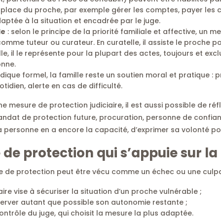
 place du proche, par exemple gérer les comptes, payer les ch
adaptée à la situation et encadrée par le juge.
le
: selon le principe de la priorité familiale et affective, un 
omme tuteur ou curateur. En curatelle, il assiste le proche p
lle, il le représente pour la plupart des actes, toujours et ex
onne.
dique formel, la famille reste un soutien moral et pratique : 
tidien, alerte en cas de difficulté.
e mesure de protection judiciaire, il est aussi possible de réfl
mandat de protection future, procuration, personne de confian
a personne en a encore la capacité, d’exprimer sa volonté pou
de protection qui s’appuie sur la 
de protection peut être vécu comme un échec ou une culpabi
aire vise à sécuriser la situation d’un proche vulnérable ;
server autant que possible son autonomie restante ;
contrôle du juge, qui choisit la mesure la plus adaptée.