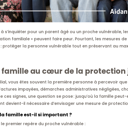
’inquiéter pour un parent âgé ou un proche vulnérable, les m
tation familiale » peuvent faire peur. Pourtant, les mesures de 
e : protéger la personne vulnérable tout en préservant au m
a famille au cœur de la protection 
lial, vous êtes souvent la première personne à percevoir que 
 factures impayées, démarches administratives négligées, cho
 de ces signes, une question se pose : jusqu’où la famille peu
nt devient-il nécessaire d’envisager une mesure de protection 
la famille est-il si important ?
 le premier repère du proche vulnérable :