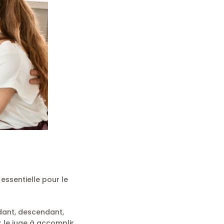
 essentielle pour le
ndant, descendant,
r le juge à accomplir