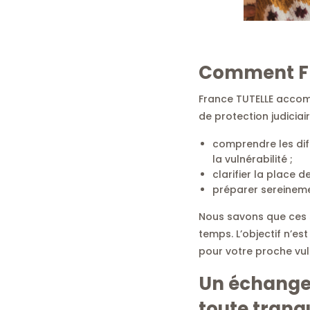
Comment Fr
France TUTELLE acco
de protection judiciair
comprendre les diffé
la vulnérabilité ;
clarifier la place d
préparer sereineme
Nous savons que ces s
temps. L’objectif n’es
pour votre proche vul
Un échange 
toute tranqu