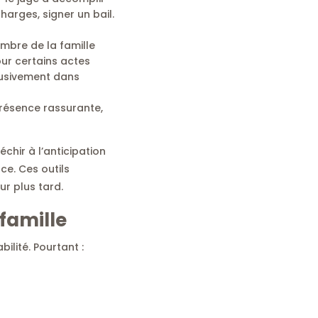
arges, signer un bail.
membre de la famille
our certains actes
clusivement dans
présence rassurante,
échir à l’anticipation
ce. Ces outils
r plus tard.
famille
lité. Pourtant :