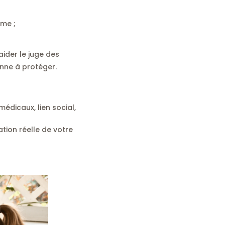
ême ;
ider le juge des
onne à protéger.
dicaux, lien social,
ation réelle de votre