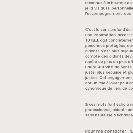
reconnus à la hauteur de 
je la vis aussi personnel
l’accompagnement des p
C’est le sens profond de 
une information accessi
TUTELLE agit concrètemen
personnes protégées, dans
aidants n’est plus aujou
compte des aidants devie
repère de plus en plus a
Haute Autorité de Santé.
juste, plus sécurisé et 
justice. Cet engagement ap
ont un rôle à jouer pour 
dynamique de lien, de co
Si ces mots font écho à vo
professionnel, aidant fam
serai heureuse d’échanger
Pour me contacter : n