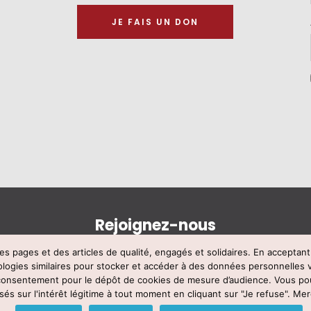
JE FAIS UN DON
Rejoignez-nous
s pages et des articles de qualité, engagés et solidaires. En acceptan
ologies similaires pour stocker et accéder à des données personnelles 
ce TUTELLE -
mentions légales
–
contact@francetutelle.org
- Tél : 09 83 
 consentement pour le dépôt de cookies de mesure d’audience. Vous po
sés sur l'intérêt légitime à tout moment en cliquant sur "Je refuse". Merc
Voir notre politique de confidentialité