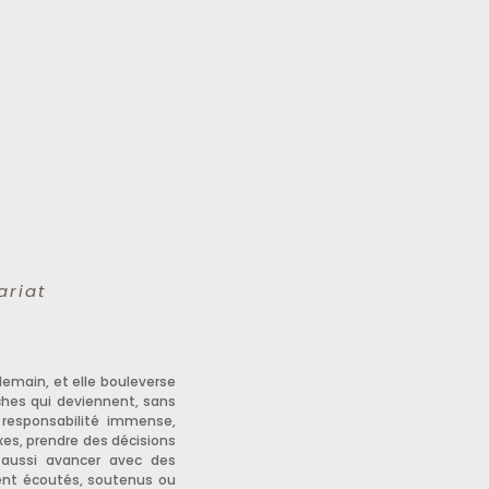
ariat
ndemain, et elle bouleverse
ches qui deviennent, sans
e responsabilité immense,
xes, prendre des décisions
t aussi avancer avec des
ment écoutés, soutenus ou