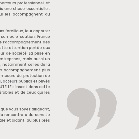
parcours professionnel, et
is une chose essentielle :
qui les accompagnent au
s familiaux, leur apporter
son pôle soutien, France
é de l’accompagnement des
Cette attention portée aux
r de société. La prise en
ntreprises, mais aussi un
s, notamment celles de la
 à un accompagnement plus
s mesure de protection de
, acteurs publics et privés
TELLE s’inscrit dans cette
rables et de ceux qui les
, que vous soyez dirigeant,
 la rencontre a du sens Je
le et aidant, au plus près