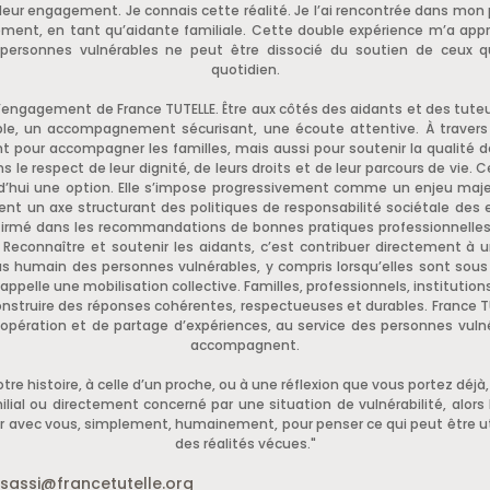
leur engagement. Je connais cette réalité. Je l’ai rencontrée dans mon 
lement, en tant qu’aidante familiale. Cette double expérience m’a appr
ersonnes vulnérables ne peut être dissocié du soutien de ceux 
quotidien.
l’engagement de France TUTELLE. Être aux côtés des aidants et des tuteur
ble, un accompagnement sécurisant, une écoute attentive. À travers 
t pour accompagner les familles, mais aussi pour soutenir la qualit
 le respect de leur dignité, de leurs droits et de leur parcours de vie. 
rd’hui une option. Elle s’impose progressivement comme un enjeu majeu
nt un axe structurant des politiques de responsabilité sociétale des e
ffirmé dans les recommandations de bonnes pratiques professionnelle
 Reconnaître et soutenir les aidants, c’est contribuer directement
plus humain des personnes vulnérables, y compris lorsqu’elles sont sou
pelle une mobilisation collective. Familles, professionnels, institutions
construire des réponses cohérentes, respectueuses et durables. France TU
opération et de partage d’expériences, au service des personnes vulné
accompagnent.
tre histoire, à celle d’un proche, ou à une réflexion que vous portez déjà
ilial ou directement concerné par une situation de vulnérabilité, alors
 avec vous, simplement, humainement, pour penser ce qui peut être uti
des réalités vécues."
.sassi@francetutelle.org