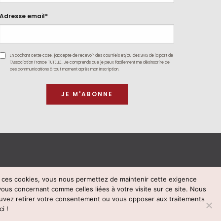
Adresse email*
En cochant cette case, j'accepte de recevoir des courriels et/ou des SMS de la part de
l'Association France TUTELLE. Je comprends que je peux facilement me désinscrire de
ces communications à tout moment après mon inscription.
t ces cookies, vous nous permettez de maintenir cette exigence
vous concernant comme celles liées à votre visite sur ce site. Nous
59 78 03
uvez retirer votre consentement ou vous opposer aux traitements
i !