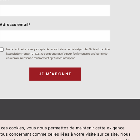
Adresse email*
En cochant cette case, j'accepte de recevoir des courriels et/ou des SMS de la part de
l'Association France TUTELLE. Je comprends que je peux facilement me désinscrire de
ces communications à tout moment après mon inscription.
t ces cookies, vous nous permettez de maintenir cette exigence
vous concernant comme celles liées à votre visite sur ce site. Nous