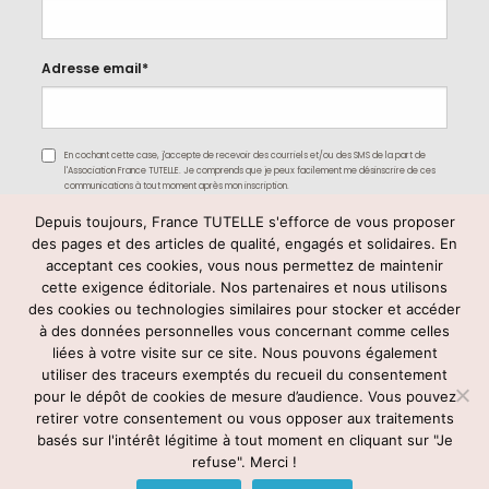
Adresse email*
En cochant cette case, j'accepte de recevoir des courriels et/ou des SMS de la part de
l'Association France TUTELLE. Je comprends que je peux facilement me désinscrire de ces
communications à tout moment après mon inscription.
Depuis toujours, France TUTELLE s'efforce de vous proposer
des pages et des articles de qualité, engagés et solidaires. En
acceptant ces cookies, vous nous permettez de maintenir
cette exigence éditoriale. Nos partenaires et nous utilisons
des cookies ou technologies similaires pour stocker et accéder
à des données personnelles vous concernant comme celles
liées à votre visite sur ce site. Nous pouvons également
utiliser des traceurs exemptés du recueil du consentement
Rejoignez-nous
pour le dépôt de cookies de mesure d’audience. Vous pouvez
retirer votre consentement ou vous opposer aux traitements
basés sur l'intérêt légitime à tout moment en cliquant sur "Je
refuse". Merci !
© France TUTELLE -
mentions légales
–
contact@francetutelle.org
-